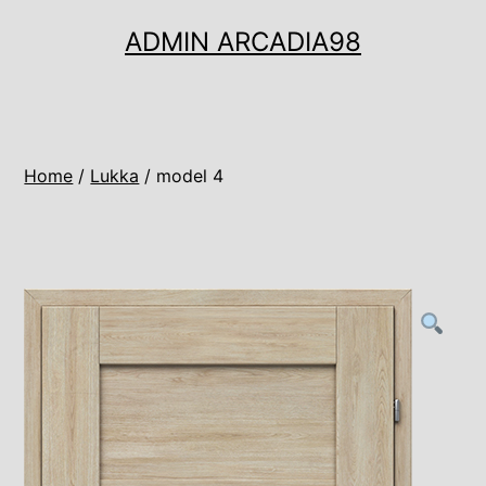
Ugrás
ADMIN ARCADIA98
a
tartalomhoz
Home
/
Lukka
/ model 4