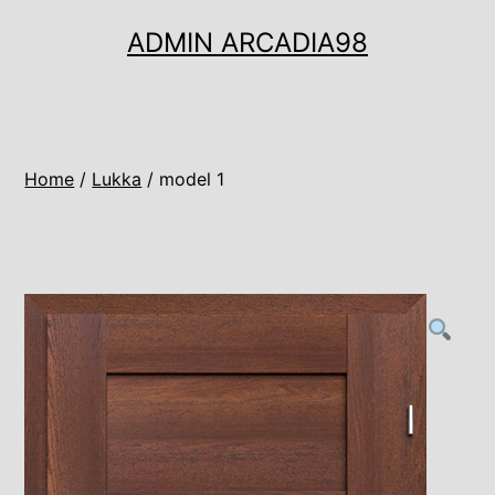
Ugrás
ADMIN ARCADIA98
a
tartalomhoz
Home
/
Lukka
/ model 1