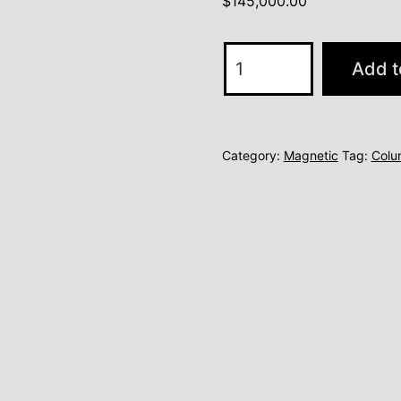
$
145,000.00
model
Add t
2
quantity
Category:
Magnetic
Tag:
Colu