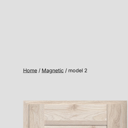
Ugrás
a
tartalomhoz
Home
/
Magnetic
/ model 2