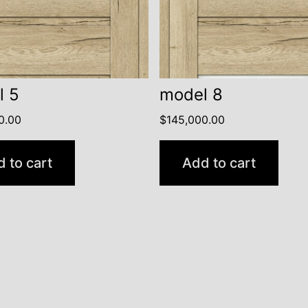
l 5
model 8
0.00
$
145,000.00
 to cart
Add to cart