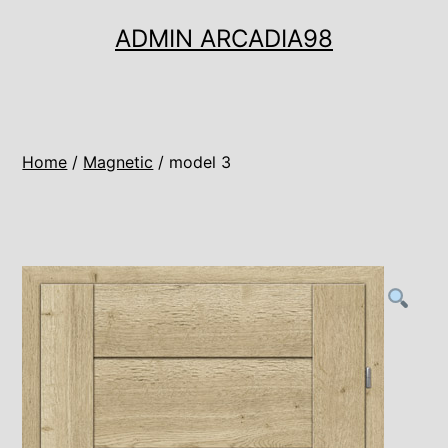
Ugrás
ADMIN ARCADIA98
a
tartalomhoz
Home
/
Magnetic
/ model 3