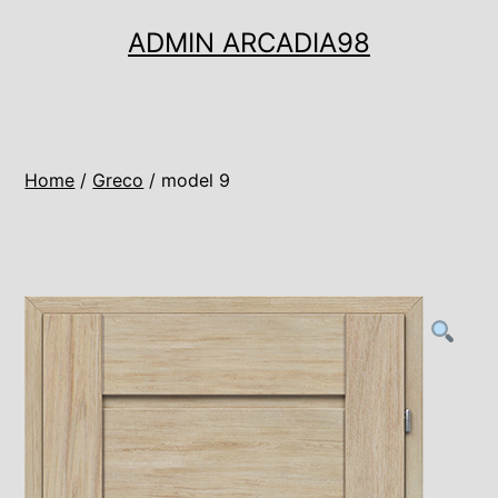
Ugrás
ADMIN ARCADIA98
a
tartalomhoz
Home
/
Greco
/ model 9