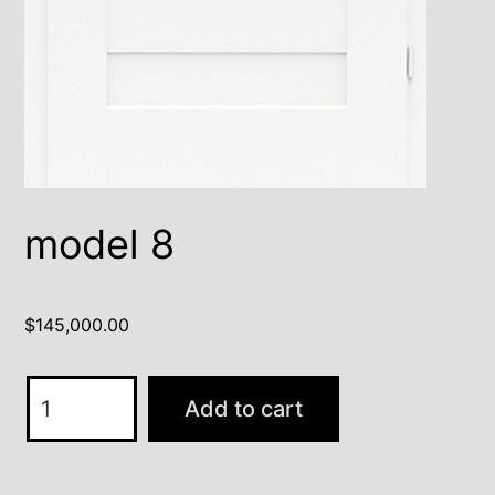
model 8
$
145,000.00
model
Add to cart
8
quantity