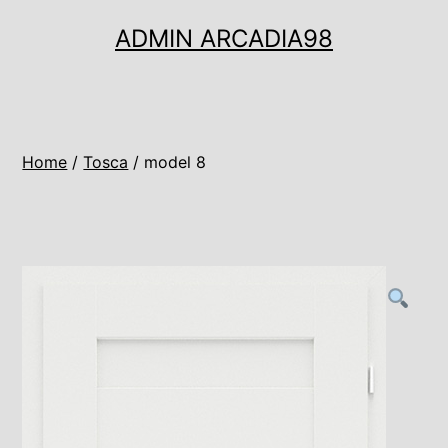
Ugrás
ADMIN ARCADIA98
a
tartalomhoz
Home
/
Tosca
/ model 8