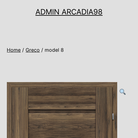
Ugrás
ADMIN ARCADIA98
a
tartalomhoz
Home
/
Greco
/ model 8