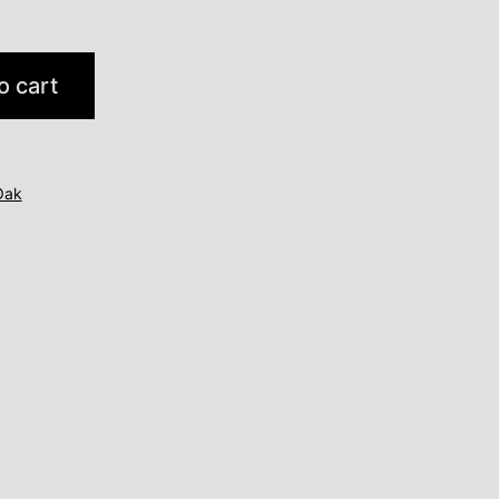
o cart
Oak