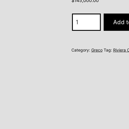
$
145,000.00
model
Add t
8
quantity
Category:
Greco
Tag:
Riviera 