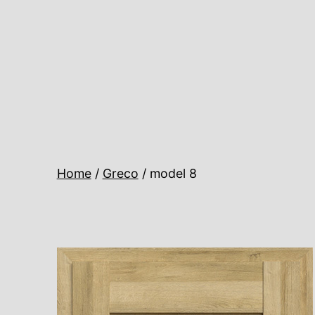
Ugrás
a
tartalomhoz
Home
/
Greco
/ model 8