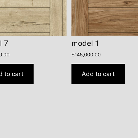
l 7
model 1
0.00
$
145,000.00
 to cart
Add to cart