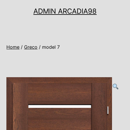
Ugrás
ADMIN ARCADIA98
a
tartalomhoz
Home
/
Greco
/ model 7