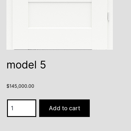
model 5
$
145,000.00
model
Add to cart
5
quantity