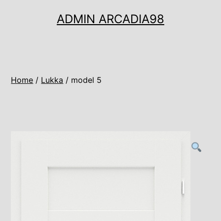
Ugrás
ADMIN ARCADIA98
a
tartalomhoz
Home
/
Lukka
/ model 5