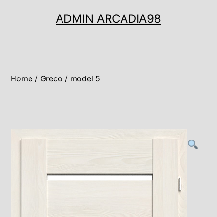
Ugrás
ADMIN ARCADIA98
a
tartalomhoz
Home
/
Greco
/ model 5