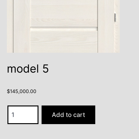
model 5
$
145,000.00
model
Add to cart
5
quantity