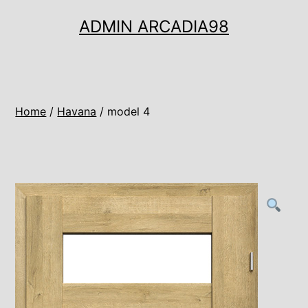
Ugrás
ADMIN ARCADIA98
a
tartalomhoz
Home
/
Havana
/ model 4