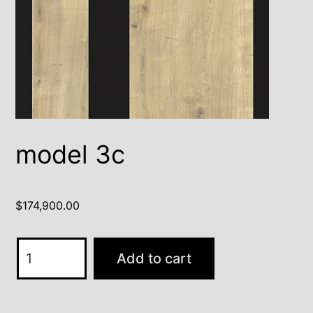
model 3c
$
174,900.00
model
Add to cart
3c
quantity