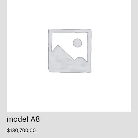
model A8
$
130,700.00