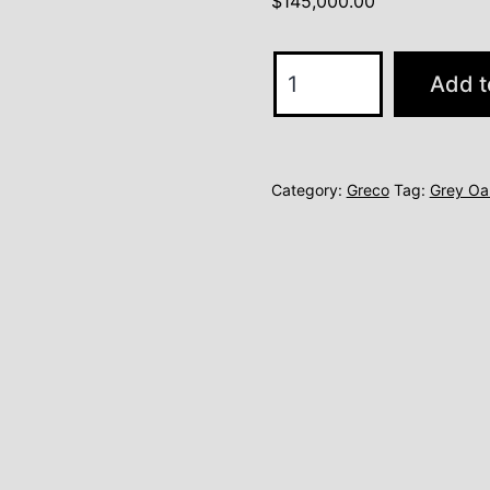
$
145,000.00
model
Add t
3
quantity
Category:
Greco
Tag:
Grey Oa