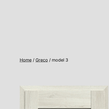
Ugrás
a
tartalomhoz
Home
/
Greco
/ model 3