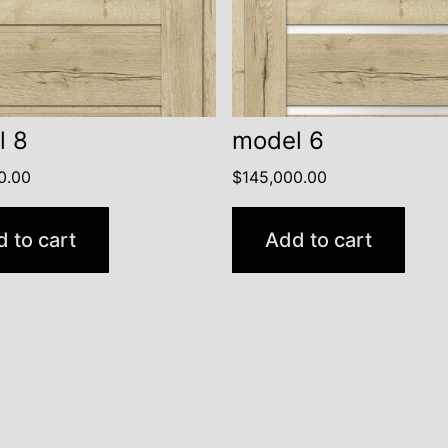
l 8
model 6
0.00
$
145,000.00
 to cart
Add to cart