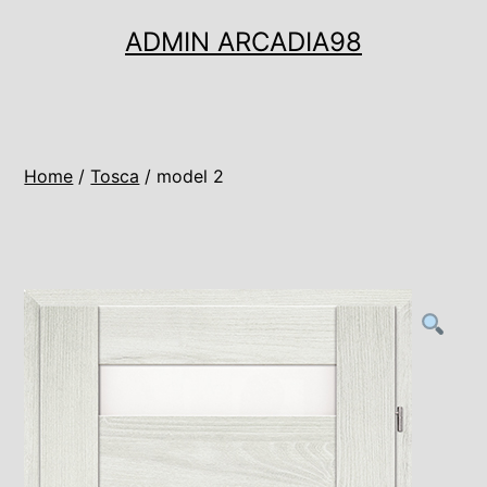
Ugrás
ADMIN ARCADIA98
a
tartalomhoz
Home
/
Tosca
/ model 2