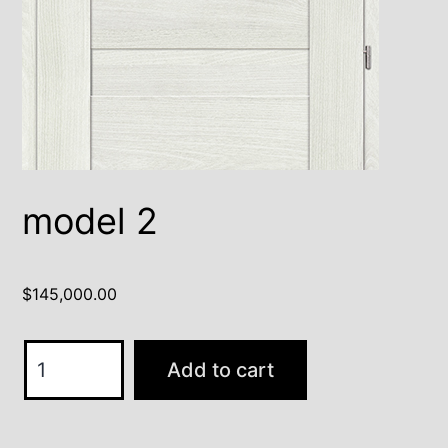
model 2
$
145,000.00
model
Add to cart
2
quantity