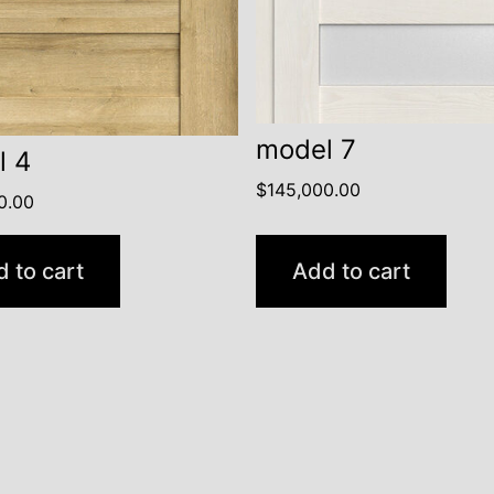
model 7
l 4
$
145,000.00
0.00
 to cart
Add to cart