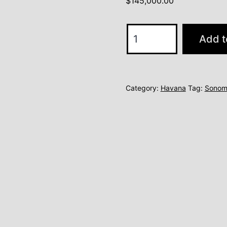
$
145,000.00
model
Add t
2
quantity
Category:
Havana
Tag:
Sonom