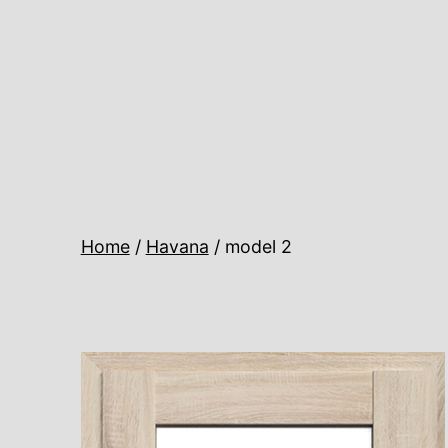
Ugrás
a
tartalomhoz
Home
/
Havana
/ model 2