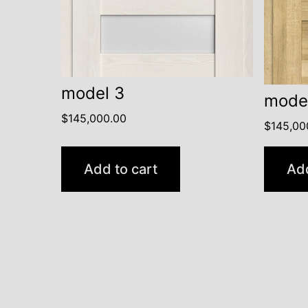
model 3
mode
$
145,000.00
$
145,00
Add to cart
Add