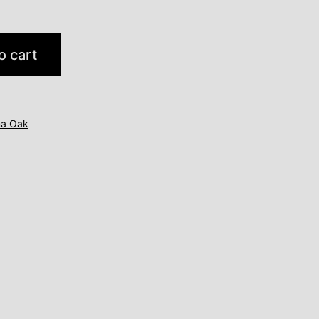
o cart
a Oak