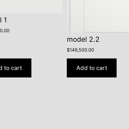
 1
0.00
model 2.2
$
149,500.00
 to cart
Add to cart