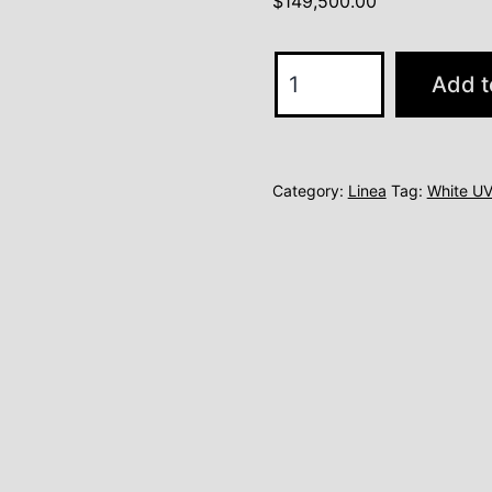
$
149,500.00
model
Add t
2.4
quantity
Category:
Linea
Tag:
White U