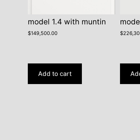
model 1.4 with muntin
model
$
149,500.00
$
226,30
Add to cart
Add