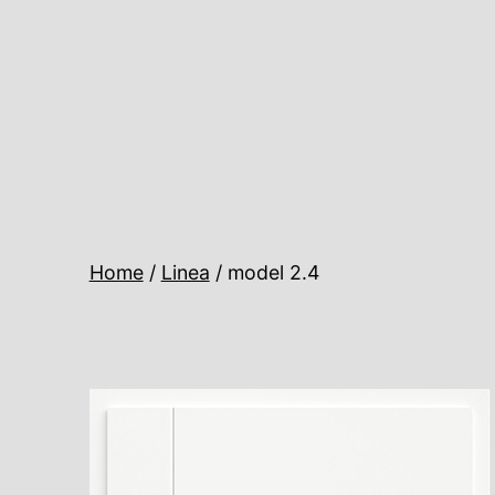
Ugrás
a
tartalomhoz
Home
/
Linea
/ model 2.4