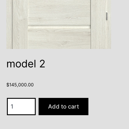
model 2
$
145,000.00
model
Add to cart
2
quantity