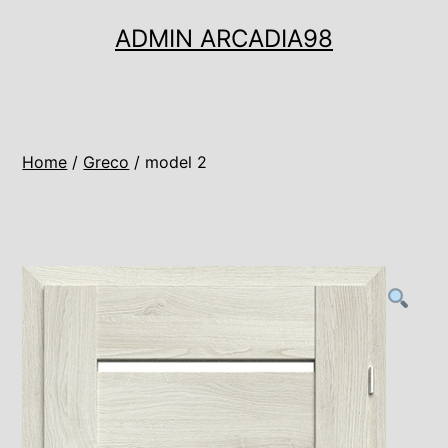
Ugrás
ADMIN ARCADIA98
a
tartalomhoz
Home
/
Greco
/ model 2