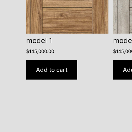
model 1
mode
$
145,000.00
$
145,00
Add to cart
Add