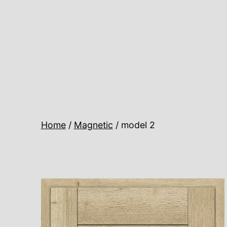
Ugrás
a
tartalomhoz
Home
/
Magnetic
/ model 2