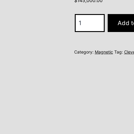
$
145,000.00
model
Add t
2
quantity
Category:
Magnetic
Tag:
Clev