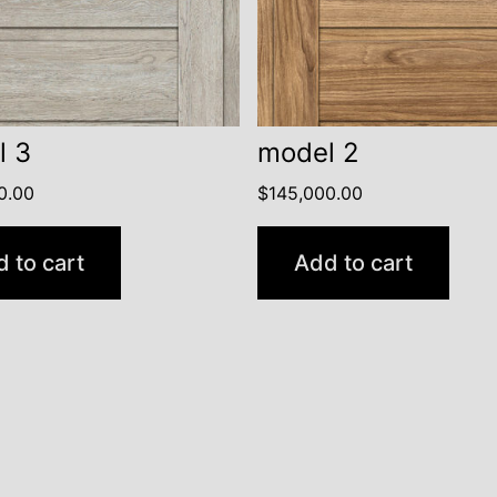
l 3
model 2
0.00
$
145,000.00
 to cart
Add to cart