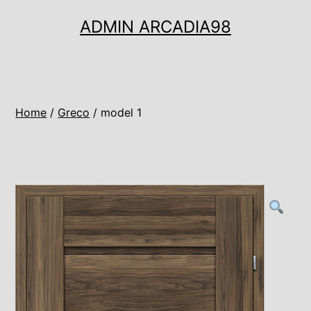
Ugrás
ADMIN ARCADIA98
a
tartalomhoz
Home
/
Greco
/ model 1