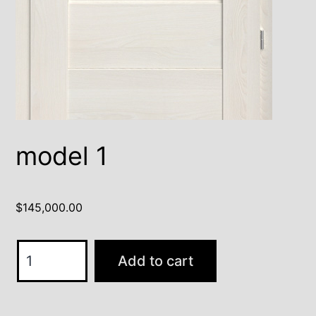
model 1
$
145,000.00
model
Add to cart
1
quantity