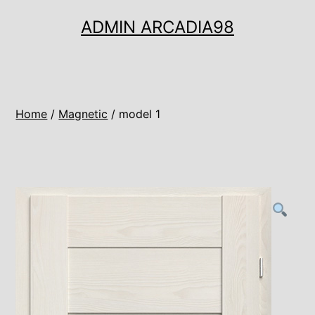
Ugrás
ADMIN ARCADIA98
a
tartalomhoz
Home
/
Magnetic
/ model 1