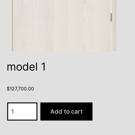
model 1
$
127,700.00
model
Add to cart
1
quantity