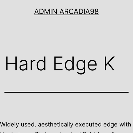
Ugrás
ADMIN ARCADIA98
a
tartalomhoz
Hard Edge K
Widely used, aesthetically executed edge with