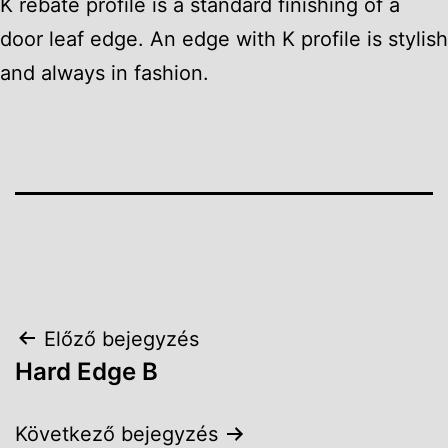
K rebate profile is a standard finishing of a
door leaf edge. An edge with K profile is stylish
and always in fashion.
Bejegyzés
Előző bejegyzés
Hard Edge B
navigáció
Következő bejegyzés